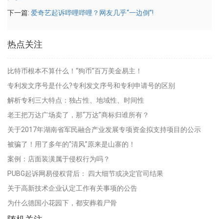
下一篇:
爱奇艺起诉哔哩哔哩？网友几乎“一边倒”!
热点关注
比特币根本不算什么！“狗币”百万美金易主！
专利发文序号是什么?专利发文序号和专利申请号的区别
解析专利三大特点：独占性、地域性、时间性
老王把万达广场卖了，那“万达”商标归谁所有？
关于2017年湖南省军民融合产业发展专项资金拟支持项目的公示
被骗了！用了多年的“清风”原来是山寨的！
案例：店面装潢属于侵权行为吗？
PUBG起诉网易侵权背后： 四大细节或决定官司结果
关于高新技术企业认定工作有关事项的公告
为什么德国小花园下，都安葬着尸骨