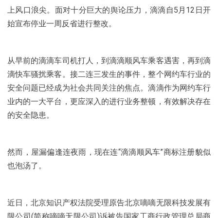
上风口浪尖。面对十分巨大的舆论压力，滴滴自5月12日开
始宣布停业一周反省进行整改。
从早前的滴滴车司机打人，到滴滴顺风车乘客遇害，再到滴
滴快车骚扰乘客。接二连三发生的事件，整个网约车行业的
安全问题已经成为社会共同关注的焦点。滴滴作为网约车行
业内的一大平台，更应深入的进行业务整顿，有效解决存在
的安全隐患。
然而，屋漏偏逢连夜雨，现在连“滴滴顺风车”商标注册貌似
也泡汤了。
近日，北京知识产权法院受理原告北京嘀嘀无限科技发展有
限公司(简称嘀嘀无限公司)诉被告国家工商行政管理总局商