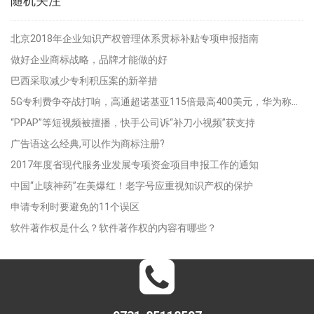
随机关注
北京2018年企业知识产权管理体系贯标补贴专项申报指南
做好企业商标战略，品牌才能做的好
巴西采取减少专利积压案的新举措
5G专利费争夺战打响，高通超诺基亚115倍最高400美元，华为称不敲诈
“PPAP”等短视频被擅播，快手公司诉“补刀小视频”获支持
广告语这么经典,可以作为商标注册?
2017年度省现代服务业发展专项资金项目申报工作的通知
中国“止咳神药”在美爆红！老字号应重视知识产权的保护
申请专利时要避免的11个误区
软件著作权是什么？软件著作权的内容有哪些？