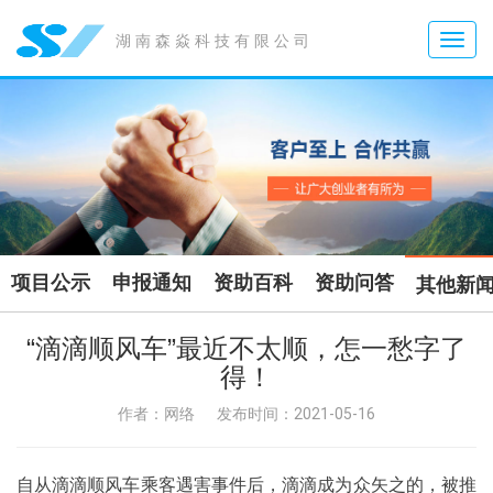
Toggle
湖南森焱科技有限公司
naviga
项目公示
申报通知
资助百科
资助问答
其他新
“滴滴顺风车”最近不太顺，怎一愁字了
得！
作者：网络
发布时间：2021-05-16
自从滴滴顺风车乘客遇害事件后，滴滴成为众矢之的，被推