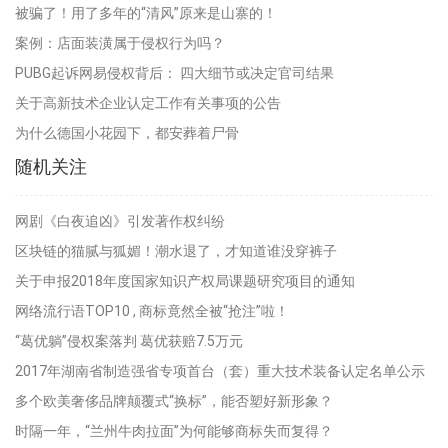
被骗了！用了多年的“清风”原来是山寨的！
案例：店面装潢属于侵权行为吗？
PUBG起诉网易侵权背后： 四大细节或决定官司结果
关于高新技术企业认定工作有关事项的公告
为什么德国小花园下，都安葬着尸骨
随机关注
网剧《白夜追凶》引发著作权纠纷
区块链的猫腻与狐媚！潮水退了，才知道谁没穿裤子
关于申报2018年度国家知识产权局课题研究项目的通知
网络流行语TOP10 , 商标竟然全被“抢注”啦！
“葛优躺”侵权案落判 葛优获赔7.5万元
2017年湖南省制造强省专项首台（套）重大技术装备认定名单公示
多个欧美奢侈品牌颠覆式“换标”，能否塑好新形象？
时隔一年，“兰州牛肉拉面”为何能够商标失而复得？