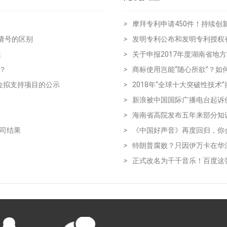
>
摩拜专利申请450件！持续创
请号的区别
>
发明专利公布和发明专利授权
性
>
关于申报2017年度湖南省地
？
>
商标使用岂能“随心所欲”？如
金拟支持项目的公示
>
2018年“全球十大突破性技术
>
新浪被中国国际广播电台起诉
>
海南省高院发布五年来部分知
官司结果
>
《中国好声音》再度回归，你
>
特朗普腐败？只因伊万卡在华
>
正式改名为千千音乐！百度这张