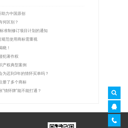
新助力中国原创
有何区别？
方标准制修订项目计划的通知
何规范使用商标需重视
”揭晓！
侵犯著作权
识产权典型案例
会为迟到3年的情怀买单吗？
注册了多个商标
"情怀牌"能不能打通？