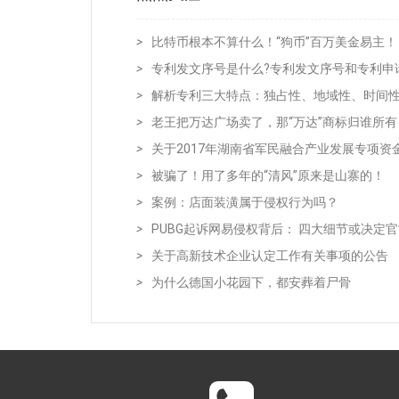
>
比特币根本不算什么！“狗币”百万美金易主！
>
专利发文序号是什么?专利发文序号和专利申
>
解析专利三大特点：独占性、地域性、时间
>
老王把万达广场卖了，那“万达”商标归谁所有
>
关于2017年湖南省军民融合产业发展专项资
>
被骗了！用了多年的“清风”原来是山寨的！
>
案例：店面装潢属于侵权行为吗？
>
PUBG起诉网易侵权背后： 四大细节或决定
>
关于高新技术企业认定工作有关事项的公告
>
为什么德国小花园下，都安葬着尸骨