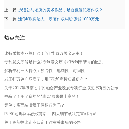
上一篇:
拆毁公共场所的美术作品，是否也侵犯著作权？
下一篇:
迷你K歌房陷入一场著作权纠纷 索赔1000万元
热点关注
比特币根本不算什么！“狗币”百万美金易主！
专利发文序号是什么?专利发文序号和专利申请号的区别
解析专利三大特点：独占性、地域性、时间性
老王把万达广场卖了，那“万达”商标归谁所有？
关于2017年湖南省军民融合产业发展专项资金拟支持项目的公示
被骗了！用了多年的“清风”原来是山寨的！
案例：店面装潢属于侵权行为吗？
PUBG起诉网易侵权背后： 四大细节或决定官司结果
关于高新技术企业认定工作有关事项的公告