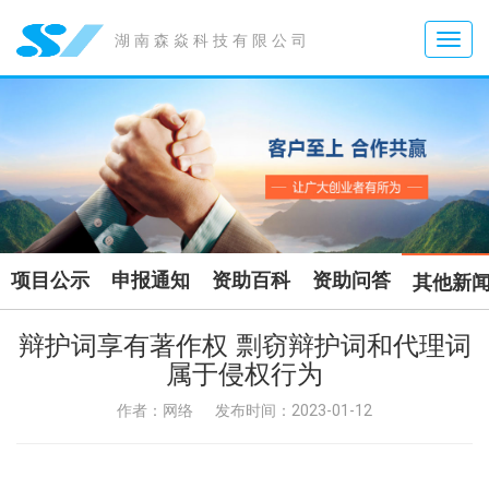
Toggle
湖南森焱科技有限公司
naviga
项目公示
申报通知
资助百科
资助问答
其他新
辩护词享有著作权 剽窃辩护词和代理词
属于侵权行为
作者：网络
发布时间：2023-01-12