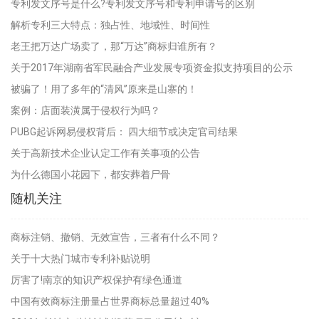
专利发文序号是什么?专利发文序号和专利申请号的区别
解析专利三大特点：独占性、地域性、时间性
老王把万达广场卖了，那“万达”商标归谁所有？
关于2017年湖南省军民融合产业发展专项资金拟支持项目的公示
被骗了！用了多年的“清风”原来是山寨的！
案例：店面装潢属于侵权行为吗？
PUBG起诉网易侵权背后： 四大细节或决定官司结果
关于高新技术企业认定工作有关事项的公告
为什么德国小花园下，都安葬着尸骨
随机关注
商标注销、撤销、无效宣告，三者有什么不同？
关于十大热门城市专利补贴说明
厉害了!南京的知识产权保护有绿色通道
中国有效商标注册量占世界商标总量超过40%