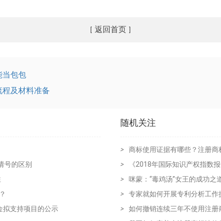
返回首页
[
]
能当包包
流程及材料准备
随机关注
>
商标使用证据有哪些？注册商
请号的区别
>
《2018年国际知识产权指数
性
>
咪蒙：“毒鸡汤”女王的成功之
？
>
专家就如何开展专利分析工作
金拟支持项目的公示
>
如何撤销连续三年不使用注册