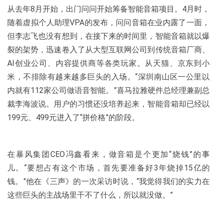
从去年8月开始，出门问问开始筹备智能音箱项目。4月时，
随着虚拟个人助理VPA的发布，问问音箱在业内露了一面，
但李志飞也没有想到，在接下来的时间里，智能音箱就以爆
裂的架势，迅速卷入了从大型互联网公司到传统音箱厂商、
AI创业公司、内容提供商等各类玩家。从天猫、京东到小
米，不排除有越来越多巨头的入场。“深圳南山区一公里以
内就有112家公司做语音智能。”喜马拉雅硬件总经理兼副总
裁李海波说。用户的习惯还没培养起来，智能音箱却已经以
199元、499元进入了“拼价格”的阶段。
在暴风集团CEO冯鑫看来，做音箱是个更加“烧钱”的事
儿。“要想占有这个市场，首先要准备好3年烧掉15亿的
钱。”他在《三声》的一次采访时说，“我觉得我们的实力在
这些巨头的主战场里干不了什么，所以就没做。”