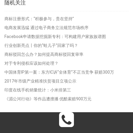
随机关注
商标注册形式：“积极参与，贵在坚持”
电商发展迅猛 通过电子商务立法规范市场秩序
Facebook申请数据挖掘新专利：可构建用户家族族谱图
行业创新亮点丨你的“蛙儿子”回家了吗？
商标驳回怎么办？如何提高商标驳回复审率
对于专利侵权应该如何处理？
中国体育IP第一案：东方IC诉“全体育”不正当竞争 获赔300万
2017年市级产业精准扶贫项目立项公示
印度在线手机销量统计：小米排第三
《湄公河行动》等作品遭擅播 优酷索赔900万元