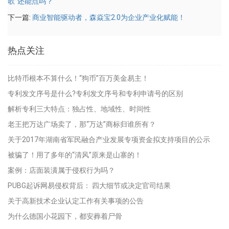
歌”还能点吗？
下一篇:
商业智能驱动者，森焱宝2.0为企业产业化赋能！
热点关注
比特币根本不算什么！“狗币”百万美金易主！
专利发文序号是什么?专利发文序号和专利申请号的区别
解析专利三大特点：独占性、地域性、时间性
老王把万达广场卖了，那“万达”商标归谁所有？
关于2017年湖南省军民融合产业发展专项资金拟支持项目的公示
被骗了！用了多年的“清风”原来是山寨的！
案例：店面装潢属于侵权行为吗？
PUBG起诉网易侵权背后： 四大细节或决定官司结果
关于高新技术企业认定工作有关事项的公告
为什么德国小花园下，都安葬着尸骨