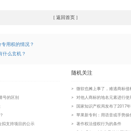
返回首页
[
]
分专用权的情况？
这有什么玄机？
随机关注
>
微软也摊上事了，难逃商标侵
请号的区别
>
对他人商标的地名元素进行使
性
>
国家知识产权局发布了2017
？
>
苹果新专利：用语音或手势操
金拟支持项目的公示
>
著作权法侵权行为的条件